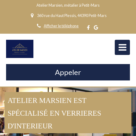
Atelier Marsien, métalier à Petit-Mars
360 rue du Haut Plessis, 44390 Petit-Mars
Afficher le téléphone
Appeler
ATELIER MARSIEN EST
SPÉCIALISÉ EN VERRIERES
D'INTERIEUR