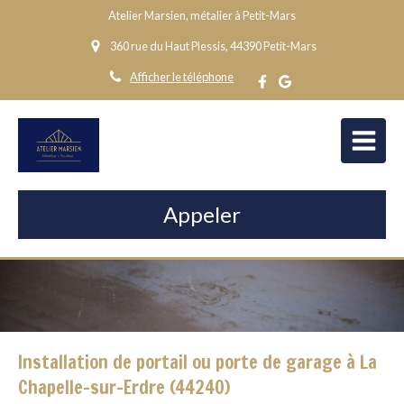
Atelier Marsien, métalier à Petit-Mars
360 rue du Haut Plessis, 44390 Petit-Mars
Afficher le téléphone
Appeler
Installation de portail ou porte de garage à La
Chapelle-sur-Erdre (44240)