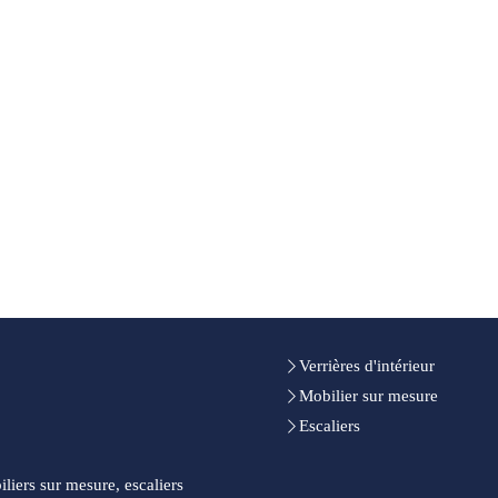
Verrières d'intérieur
Mobilier sur mesure
Escaliers
iliers sur mesure, escaliers