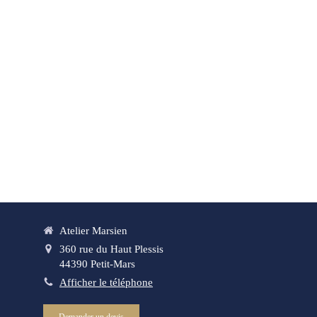
Atelier Marsien
360 rue du Haut Plessis
44390
Petit-Mars
Afficher le téléphone