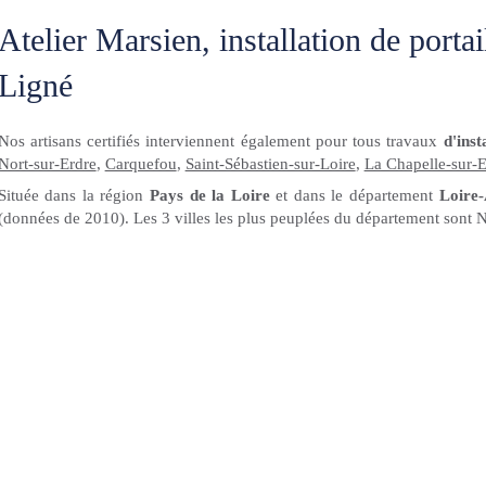
Atelier Marsien, installation de porta
Ligné
Nos artisans certifiés interviennent également pour tous travaux
d'inst
Nort-sur-Erdre
,
Carquefou
,
Saint-Sébastien-sur-Loire
,
La Chapelle-sur-E
Située dans la région
Pays de la Loire
et dans le département
Loire-
(données de 2010). Les 3 villes les plus peuplées du département sont N